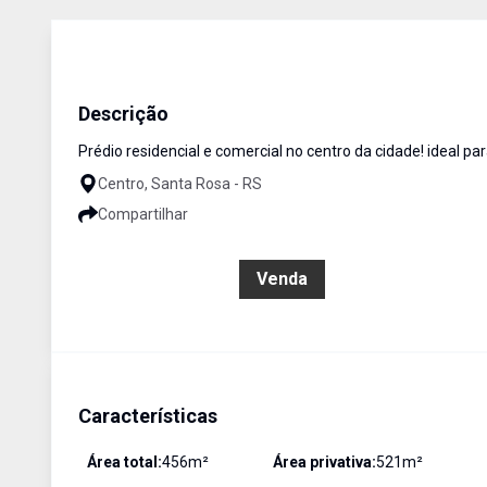
Apartamento Duplex
Venda
Cód:
3236
Descrição
Prédio residencial e comercial no centro da cidade! ideal pa
Centro, Santa Rosa - RS
Compartilhar
R$ 2.980.000,00
Venda
Características
Área total:
456
m²
Área privativa:
521
m²