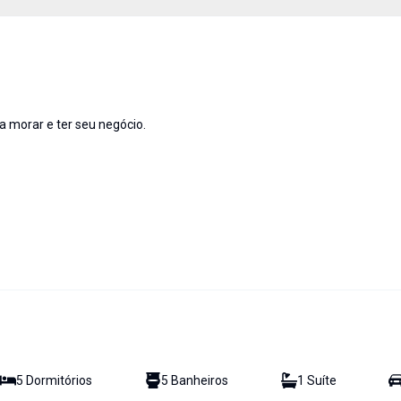
ra morar e ter seu negócio.
5
Dormitório
s
5
Banheiro
s
1
Suíte