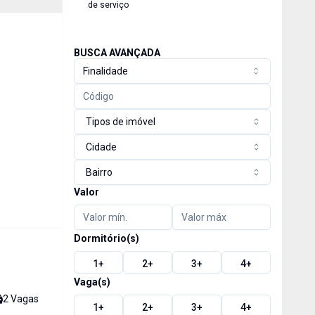
de serviço
BUSCA AVANÇADA
Finalidade
Tipos de imóvel
Cidade
Bairro
Valor
Dormitório(s)
1
+
2
+
3
+
4
+
Vaga(s)
2
Vaga
s
1
+
2
+
3
+
4
+