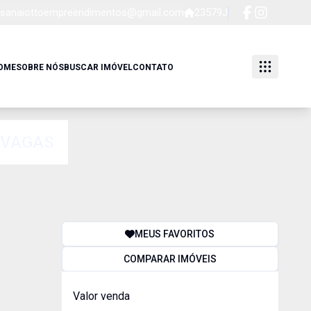
sanaiottoempreendimentos@gmail.com
23579J
OME
SOBRE NÓS
BUSCAR IMÓVEL
CONTATO
 VAGAS
MEUS FAVORITOS
COMPARAR IMÓVEIS
Valor venda