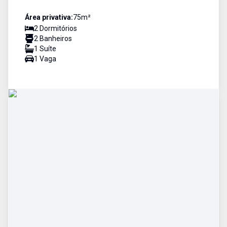
Área privativa:
75
m²
2
Dormitório
s
2
Banheiro
s
1
Suíte
1
Vaga