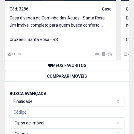
Cód:
3286
Casa
Cód
Casa à venda no Caminho das Águas - Santa Rosa
Exce
Um imóvel completo para quem busca conforto,
no b
segurança e economia! 113 m² de área construída
total do terr
em um terreno de 200 m² 2 Dormitórios 2 Banheiros
Cruzeiro, Santa Rosa - RS
m², 
Cruz
Sala de estar Lavanderia Cozinha planejad
vaga
113
m²
2
2
1
43
MEUS FAVORITOS
COMPARAR IMÓVEIS
BUSCA AVANÇADA
Finalidade
Tipos de imóvel
Cidade