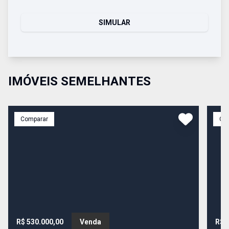
SIMULAR
IMÓVEIS SEMELHANTES
Comparar
Co
R$ 530.000,00
Venda
R$ 