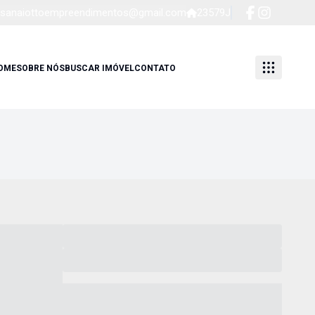
sanaiottoempreendimentos@gmail.com
23579J
OME
SOBRE NÓS
BUSCAR IMÓVEL
CONTATO