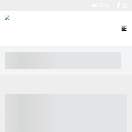
23579J
----- ----- -- ------ ---- ---- -- ----- ----- ----- --- ------