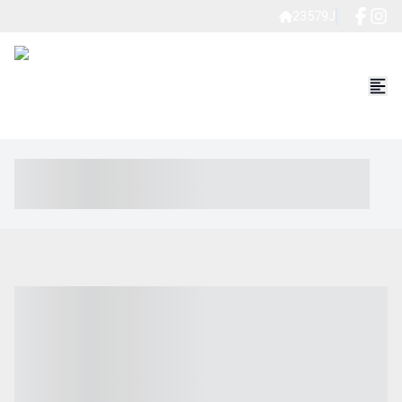
23579J
----- ----- -- ------ ---- ---- -- ----- ----- ----- --- ------