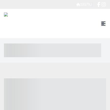
23579J
----- ----- -- ------ ---- ---- -- ----- ----- ----- --- ------