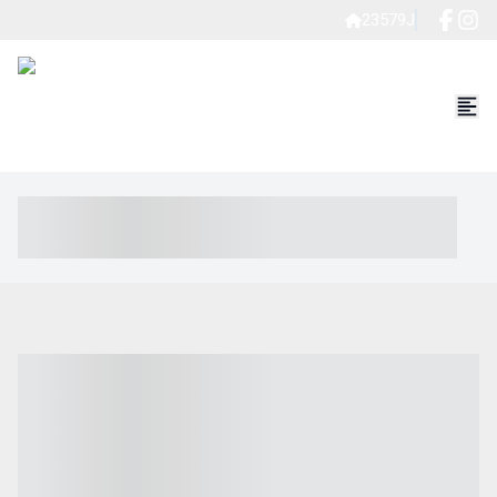
23579J
----- ----- -- ------ ---- ---- -- ----- ----- ----- --- ------