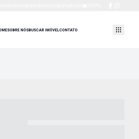
sanaiottoempreendimentos@gmail.com
23579J
OME
SOBRE NÓS
BUSCAR IMÓVEL
CONTATO