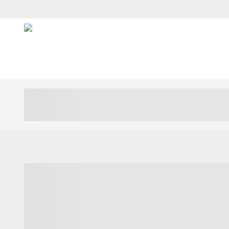
----- ----- -- ------ ---- ---- -- ----- ---