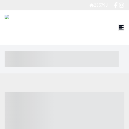
23579J
----- ----- -- ------ ---- ---- -- ----- ----- ----- --- ------