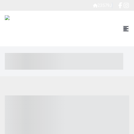
23579J
----- ----- -- ------ ---- ---- -- ----- ----- ----- --- ------