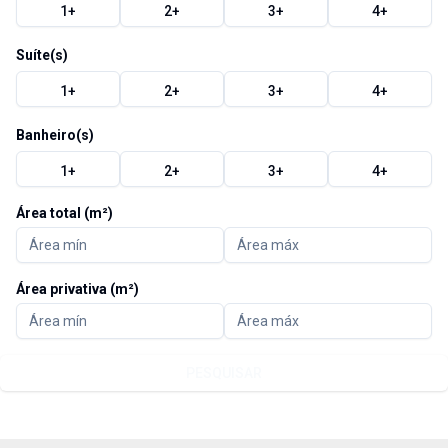
1
+
2
+
3
+
4
+
Suíte(s)
1
+
2
+
3
+
4
+
Banheiro(s)
1
+
2
+
3
+
4
+
Área total (m²)
Área privativa (m²)
PESQUISAR