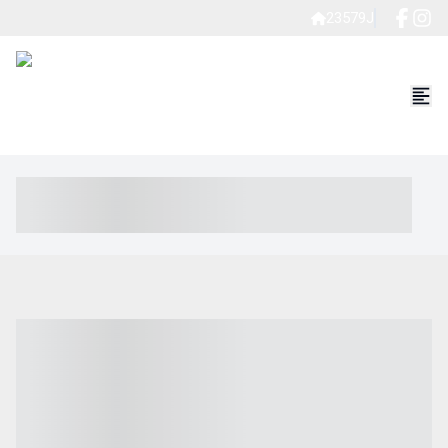
23579J
----- ----- -- ------ ---- ---- -- ----- ----- ----- --- ------