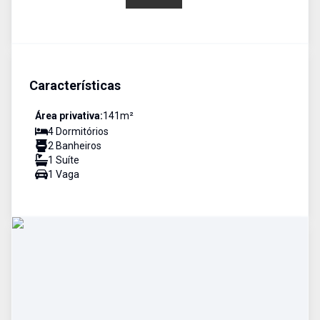
Características
Área privativa:
141
m²
4
Dormitório
s
2
Banheiro
s
1
Suíte
1
Vaga