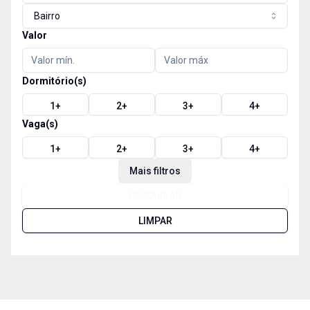
Bairro
Valor
Dormitório(s)
1
+
2
+
3
+
4
+
Vaga(s)
1
+
2
+
3
+
4
+
Mais filtros
PESQUISAR
LIMPAR