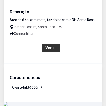
Área
Venda
Cód:
3126
Descrição
Área de 6 ha, com mata, faz divisa com o Rio Santa Rosa.
Interior - capim, Santa Rosa - RS
Compartilhar
R$ 200.000,00
Venda
Características
Área total:
60000
m²