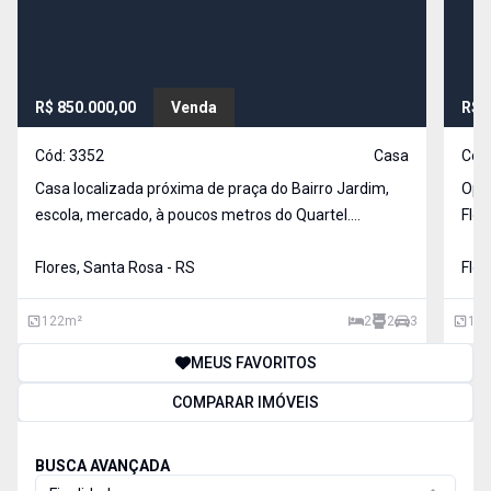
R$ 850.000,00
Venda
R$ 
Cód:
3352
Casa
Cód
Casa localizada próxima de praça do Bairro Jardim,
Opor
escola, mercado, à poucos metros do Quartel.
Flor
Terreno com 360 m², e construção de 122 m², casa
possui 7 placas solares, e ficam alguns móveis na
Flores, Santa Rosa - RS
Flor
residência. Local conta ainda com câmeras de
monitoram
122
m²
2
2
3
114
MEUS FAVORITOS
COMPARAR IMÓVEIS
BUSCA AVANÇADA