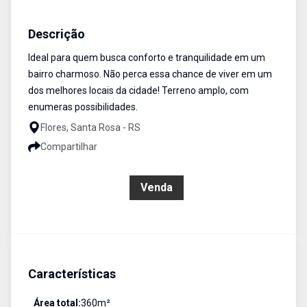
Casa
Venda
Cód:
3327
Descrição
Ideal para quem busca conforto e tranquilidade em um
bairro charmoso. Não perca essa chance de viver em um
dos melhores locais da cidade! Terreno amplo, com
enumeras possibilidades.
Flores, Santa Rosa - RS
Compartilhar
R$ 1.023.000,00
Venda
Características
Área total:
360
m²