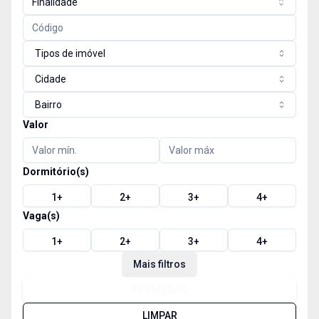
Finalidade
Tipos de imóvel
Cidade
Bairro
Valor
Dormitório(s)
1
+
2
+
3
+
4
+
Vaga(s)
1
+
2
+
3
+
4
+
Mais filtros
PESQUISAR
LIMPAR