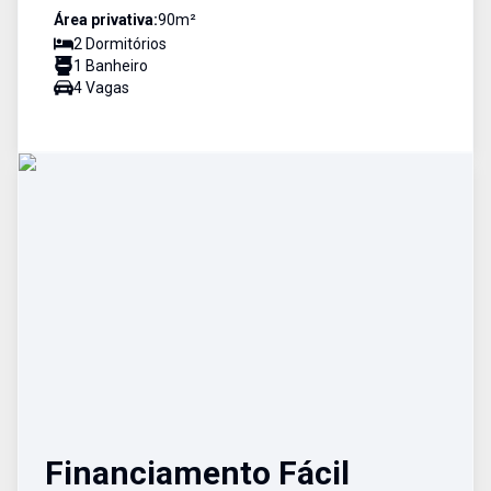
Área privativa:
90
m²
2
Dormitório
s
1
Banheiro
4
Vaga
s
Financiamento Fácil