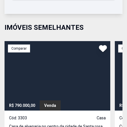
IMÓVEIS SEMELHANTES
Comparar
Co
R$ 790.000,00
Venda
R$ 
Cód:
3303
Casa
Cód
Casa de alvenaria no centro da cidade de Santa rosa.
Casa