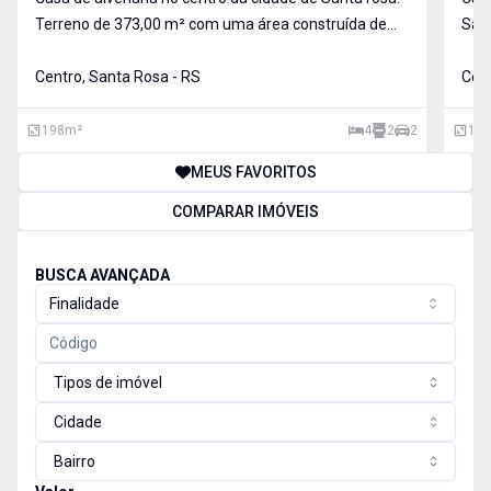
Terreno de 373,00 m² com uma área construída de
Santa Rosa RS. Co
198,00 m², toda murada com grades, 02 portões
cozi
eletrônicos, distribuídos em: 04 dormitórios amplos 02
Centro, Santa Rosa - RS
lavanderia. Área C
Cent
salas 02 banheiros internos 01 cozinha espaços
198
m²
4
2
2
123
MEUS FAVORITOS
COMPARAR IMÓVEIS
BUSCA AVANÇADA
Finalidade
Tipos de imóvel
Cidade
Bairro