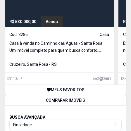
R$ 530.000,00
Venda
R$ 
Cód:
3286
Casa
Cód
Casa à venda no Caminho das Águas - Santa Rosa
Exce
Um imóvel completo para quem busca conforto,
no b
segurança e economia! 113 m² de área construída
total do terr
em um terreno de 200 m² 2 Dormitórios 2 Banheiros
Cruzeiro, Santa Rosa - RS
m², 
Cruz
Sala de estar Lavanderia Cozinha planejad
vaga
113
m²
2
2
1
43
MEUS FAVORITOS
COMPARAR IMÓVEIS
BUSCA AVANÇADA
Finalidade