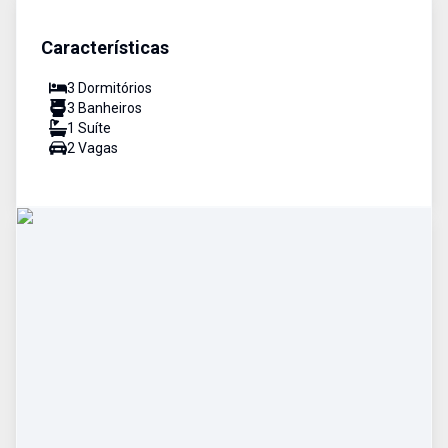
Características
3
Dormitório
s
3
Banheiro
s
1
Suíte
2
Vaga
s