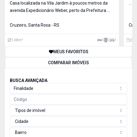
Casa localizada na Vila Jardim à poucos metros da
...
avenida Expedicionário Weber, perto da Prefeitura.
Com terreno de 200,00 m² e área construída de
138,00 m², distribuídos em 03 dormitórios, 02
Cruzeiro, Santa Rosa - RS
Cruz
banheiros, cozinha , sala de jantar, sala de estar, com
01 ga
138
m²
3
2
1
300
MEUS FAVORITOS
COMPARAR IMÓVEIS
BUSCA AVANÇADA
Finalidade
Tipos de imóvel
Cidade
Bairro