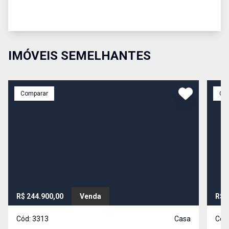
IMÓVEIS SEMELHANTES
Comparar
Co
R$ 244.900,00
Venda
R$ 
Cód:
3313
Casa
Cód