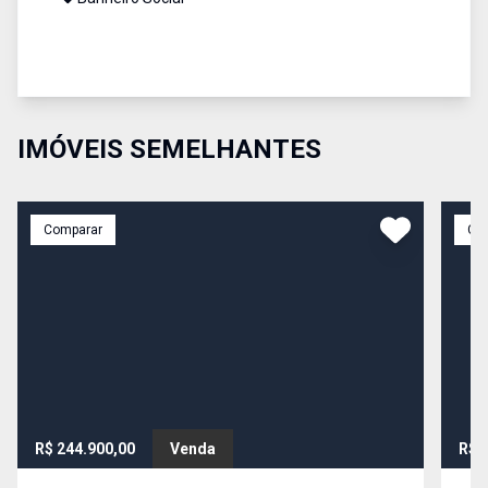
IMÓVEIS SEMELHANTES
Comparar
Co
R$ 244.900,00
Venda
R$ 