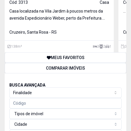
Cód:
3313
Casa
Cód
Casa localizada na Vila Jardim à poucos metros da
...
avenida Expedicionário Weber, perto da Prefeitura.
Com terreno de 200,00 m² e área construída de
138,00 m², distribuídos em 03 dormitórios, 02
Cruzeiro, Santa Rosa - RS
Cruz
banheiros, cozinha , sala de jantar, sala de estar, com
01 ga
138
m²
3
2
1
300
MEUS FAVORITOS
COMPARAR IMÓVEIS
BUSCA AVANÇADA
Finalidade
Tipos de imóvel
Cidade