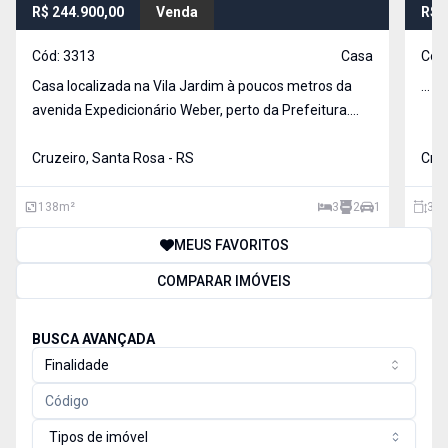
R$ 244.900,00
Venda
R$ 
Cód:
3313
Casa
Cód
Casa localizada na Vila Jardim à poucos metros da
...
avenida Expedicionário Weber, perto da Prefeitura.
Com terreno de 200,00 m² e área construída de
138,00 m², distribuídos em 03 dormitórios, 02
Cruzeiro, Santa Rosa - RS
Cruz
banheiros, cozinha , sala de jantar, sala de estar, com
01 ga
138
m²
3
2
1
300
MEUS FAVORITOS
COMPARAR IMÓVEIS
BUSCA AVANÇADA
Finalidade
Tipos de imóvel