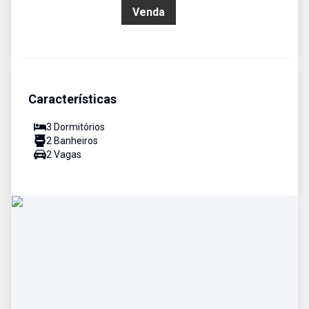
R$ 340.000,00
Venda
Características
3
Dormitório
s
2
Banheiro
s
2
Vaga
s