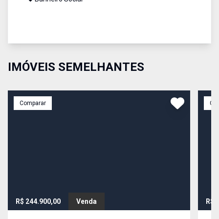
IMÓVEIS SEMELHANTES
Comparar
Co
R$ 244.900,00
Venda
R$ 