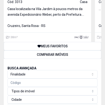
Cód:
3313
Casa
Cód
Casa localizada na Vila Jardim à poucos metros da
...
avenida Expedicionário Weber, perto da Prefeitura.
Com terreno de 200,00 m² e área construída de
138,00 m², distribuídos em 03 dormitórios, 02
Cruzeiro, Santa Rosa - RS
Cruz
banheiros, cozinha , sala de jantar, sala de estar, com
01 ga
138
m²
3
2
1
300
MEUS FAVORITOS
COMPARAR IMÓVEIS
BUSCA AVANÇADA
Finalidade
Tipos de imóvel
Cidade