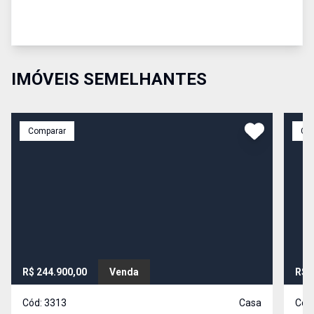
IMÓVEIS SEMELHANTES
Comparar
Co
R$ 244.900,00
Venda
R$ 
Cód:
3313
Casa
Cód