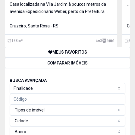
Casa localizada na Vila Jardim à poucos metros da
...
avenida Expedicionário Weber, perto da Prefeitura.
Com terreno de 200,00 m² e área construída de
138,00 m², distribuídos em 03 dormitórios, 02
Cruzeiro, Santa Rosa - RS
Cruz
banheiros, cozinha , sala de jantar, sala de estar, com
01 ga
138
m²
3
2
1
300
MEUS FAVORITOS
COMPARAR IMÓVEIS
BUSCA AVANÇADA
Finalidade
Tipos de imóvel
Cidade
Bairro