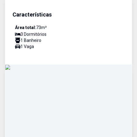
Características
Área total:
73
m²
3
Dormitório
s
1
Banheiro
1
Vaga