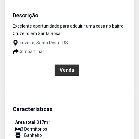
Casa
Venda
Cód:
3331
Descrição
Excelente oportunidade para adquirir uma casa no bairro
Cruzeiro em Santa Rosa.
cruzeiro, Santa Rosa - RS
Compartilhar
R$ 144.000,00
Venda
Características
Área total:
317
m²
3
Dormitório
s
1
Banheiro