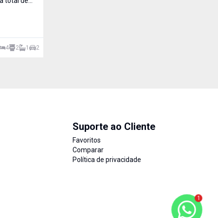
 total de
de Santa Rosa RS. Com 4 dormitórios, possui 2 salas, 1 cozinha, 1
banheiro,
Cruzeiro, Santa Rosa - RS
4
2
1
2
4
1
Suporte ao Cliente
Favoritos
Comparar
Política de privacidade
1