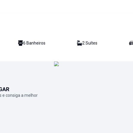
6
Banheiro
s
2
Suíte
s
GAR
 e consiga a melhor