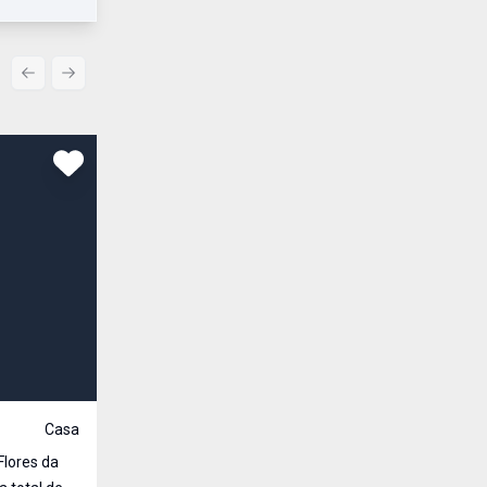
Previous slide
Next slide
Comparar
R$ 403.000,00
Venda
Casa
Cód:
2122
Flores da
Casa para Venda na Progesso, bairro Cruzeiro, loca