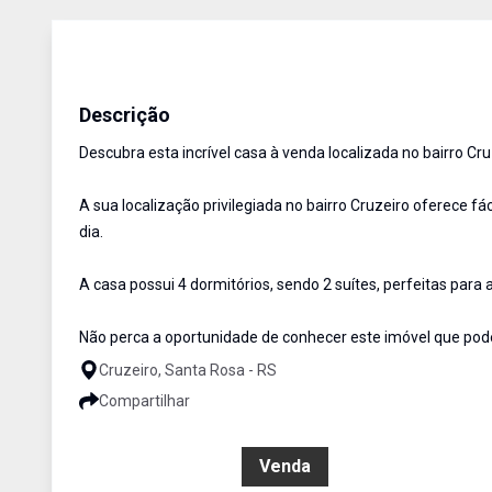
Casa
Venda
Cód:
3043
Descrição
Descubra esta incrível casa à venda localizada no bairro C
A sua localização privilegiada no bairro Cruzeiro oferece fá
dia.
A casa possui 4 dormitórios, sendo 2 suítes, perfeitas para
Não perca a oportunidade de conhecer este imóvel que pode 
Cruzeiro, Santa Rosa - RS
Compartilhar
R$ 2.900.000,00
Venda