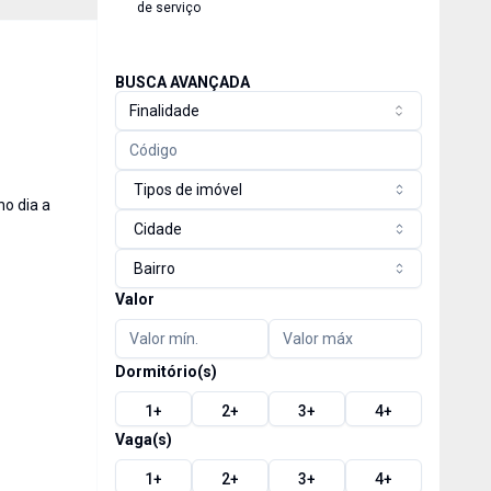
de serviço
BUSCA AVANÇADA
Finalidade
Tipos de imóvel
no dia a
Cidade
Bairro
Valor
Dormitório(s)
1
+
2
+
3
+
4
+
Vaga(s)
1
+
2
+
3
+
4
+