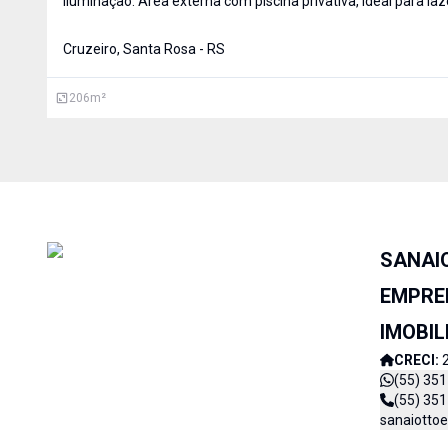
iluminação. Área externa com piscina privativa, ideal para laz
conforto da família.
Cruzeiro, Santa Rosa - RS
206
m²
SANAI
EMPRE
IMOBIL
CRECI:
(55) 35
(55) 35
sanaiotto