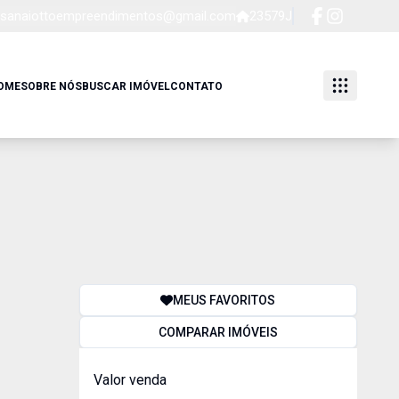
sanaiottoempreendimentos@gmail.com
23579J
OME
SOBRE NÓS
BUSCAR IMÓVEL
CONTATO
MEUS FAVORITOS
COMPARAR IMÓVEIS
Valor venda