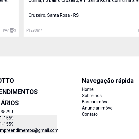
er e
Cunha, no bairro Cruzeiro, em Santa Rosa. Com uma área
1000 m², o imóvel ofer
Cruzeiro, Santa Rosa - RS
4
3
293
m²
OTTO
Navegação rápida
Home
ENDIMENTOS
Sobre nós
IÁRIOS
Buscar imóvel
Anunciar imóvel
23579J
Contato
11-1559
11-1559
empreendimentos@gmail.com