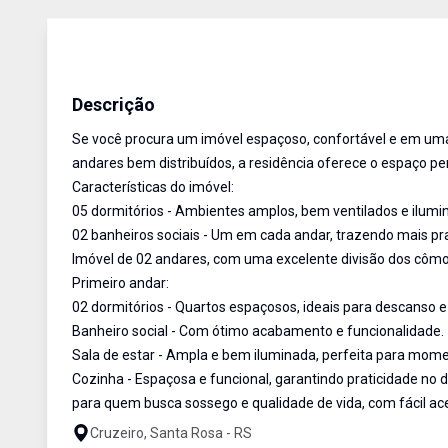
Casa
Venda
Cód:
2906
Descrição
Se você procura um imóvel espaçoso, confortável e em uma l
andares bem distribuídos, a residência oferece o espaço pe
Características do imóvel:
05 dormitórios - Ambientes amplos, bem ventilados e ilumin
02 banheiros sociais - Um em cada andar, trazendo mais pr
Imóvel de 02 andares, com uma excelente divisão dos côm
Primeiro andar:
02 dormitórios - Quartos espaçosos, ideais para descanso 
Banheiro social - Com ótimo acabamento e funcionalidade.
Sala de estar - Ampla e bem iluminada, perfeita para momen
Cozinha - Espaçosa e funcional, garantindo praticidade no dia
para quem busca sossego e qualidade de vida, com fácil ace
Cruzeiro, Santa Rosa - RS