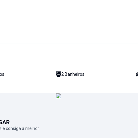
io
s
2
Banheiro
s
GAR
 e consiga a melhor