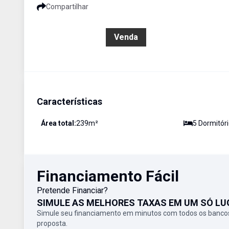
Compartilhar
R$ 900.000,00
Venda
Características
Área total:
239
m²
5
Dormitór
Financiamento Fácil
Pretende Financiar?
SIMULE AS MELHORES TAXAS EM UM SÓ LU
Simule seu financiamento em minutos com todos os bancos
proposta.