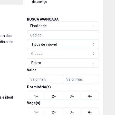
de serviço
BUSCA AVANÇADA
Finalidade
Com dois
ia a dia.
Tipos de imóvel
Cidade
Bairro
Valor
Dormitório(s)
1
+
2
+
3
+
4
+
a e ideal
Vaga(s)
1
+
2
+
3
+
4
+