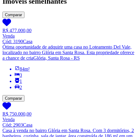
Imóveis semelhantes
Comparar
R$ 477.000,00
Venda
Cód:
3190
Casa
Ótima oportunidade de adquirir uma casa no Loteamento Del Vale,
localizado no bairro Glória em Santa Rosa. Esta propriedade oferece
a chance de cria
Glória, Santa Rosa - RS
84
m²
3
1
2
Comparar
R$ 750.000,00
Venda
Cód:
2903
Casa
Casa à venda no bairro Glória em Santa Rosa. Com 3 dormitórios, 2
banheiros, cozinha, sala de jantar, área construída de 186 m² em um