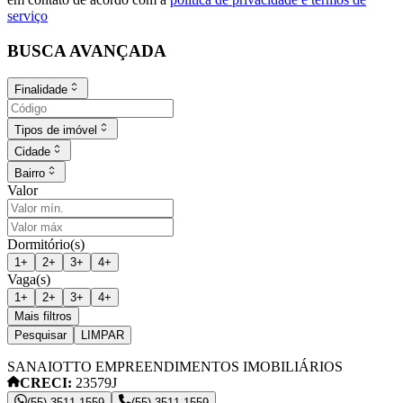
serviço
BUSCA AVANÇADA
Finalidade
Tipos de imóvel
Cidade
Bairro
Valor
Dormitório(s)
1
+
2
+
3
+
4
+
Vaga(s)
1
+
2
+
3
+
4
+
Mais filtros
Pesquisar
LIMPAR
SANAIOTTO EMPREENDIMENTOS IMOBILIÁRIOS
CRECI:
23579J
(55) 3511-1559
(55) 3511-1559