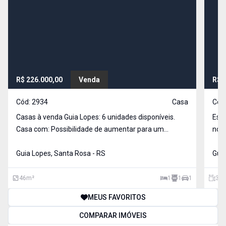
R$ 226.000,00
Venda
R$ 
Cód:
2934
Casa
Cód
Casas à venda Guia Lopes: 6 unidades disponíveis.
Esta
Casa com: Possibilidade de aumentar para um
no b
segundo dormitório 1 dormitório 1 banheiro 1 sala de
uma 
estar 1 cozinha
Guia Lopes, Santa Rosa - RS
Guia
46
m²
1
1
1
32
MEUS FAVORITOS
COMPARAR IMÓVEIS