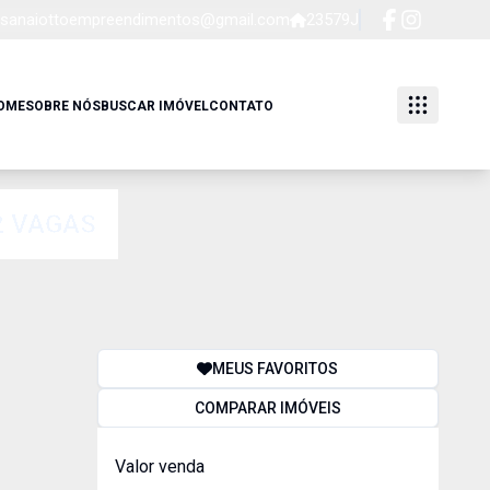
sanaiottoempreendimentos@gmail.com
23579J
OME
SOBRE NÓS
BUSCAR IMÓVEL
CONTATO
2 VAGAS
MEUS FAVORITOS
COMPARAR IMÓVEIS
Valor venda