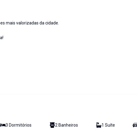
s mais valorizadas da cidade.
a!
3
Dormitório
s
2
Banheiro
s
1
Suíte