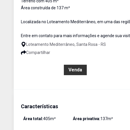
Terreno com 405 m²
Área construída de 137 m²
Localizada no Loteamento Mediterrâneo, em uma das regiõe
Entre em contato para mais informações e agende sua visit
Loteamento Mediterrâneo, Santa Rosa - RS
Compartilhar
R$ 1.060.000,00
Venda
Características
Área total:
405
m²
Área privativa:
137
m²