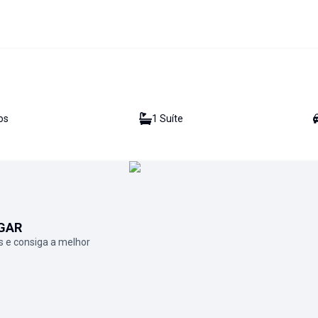
o
s
1
Suíte
GAR
 e consiga a melhor