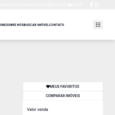
sanaiottoempreendimentos@gmail.com
23579J
OME
SOBRE NÓS
BUSCAR IMÓVEL
CONTATO
MEUS FAVORITOS
COMPARAR IMÓVEIS
Valor venda