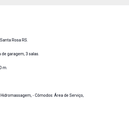
e Santa Rosa RS.
a de garagem, 3 salas.
0 m.
PA Hidromassagem, - Cômodos: Área de Serviço,