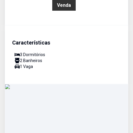
R$ 450.000,00
Venda
Características
3
Dormitório
s
2
Banheiro
s
1
Vaga