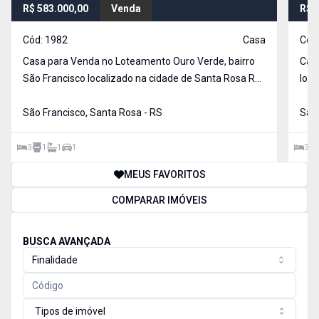
R$ 583.000,00
Venda
R$ 
Cód:
1982
Casa
Cód
Casa para Venda no Loteamento Ouro Verde, bairro
Casa
São Francisco localizado na cidade de Santa Rosa RS.
local
Com 3 dormitórios, sendo 1 suíte, possui
dorm
São Francisco, Santa Rosa - RS
São 
3
1
1
1
3
MEUS FAVORITOS
COMPARAR IMÓVEIS
BUSCA AVANÇADA
Finalidade
Tipos de imóvel