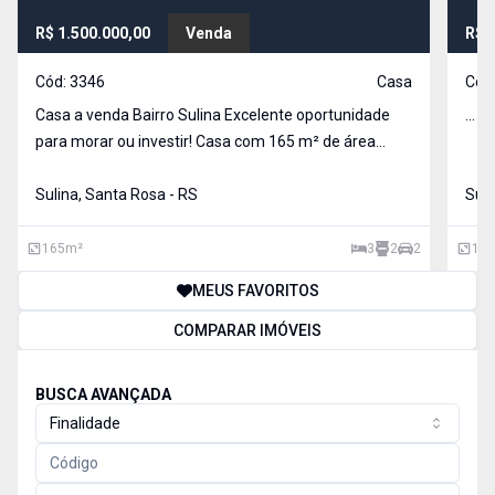
R$ 1.500.000,00
Venda
R$ 
Cód:
3346
Casa
Cód
Casa a venda Bairro Sulina Excelente oportunidade
...
para morar ou investir! Casa com 165 m² de área
construída, em um terreno de 594 m², localizada no
Bairro Sulina, em região com zoneamento comercial
Sulina, Santa Rosa - RS
Suli
e industrial, oferecendo diversas possibilidades d
165
m²
3
2
2
130
MEUS FAVORITOS
COMPARAR IMÓVEIS
BUSCA AVANÇADA
Finalidade