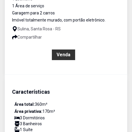
1 Área de serviço
Garagem para 2 carros
Imóvel totalmente murado, com portão eletrônico.
Sulina, Santa Rosa - RS
Compartilhar
R$ 615.000,00
Venda
Características
Área total:
360
m²
Área privativa:
170
m²
3
Dormitório
s
3
Banheiro
s
1
Suíte