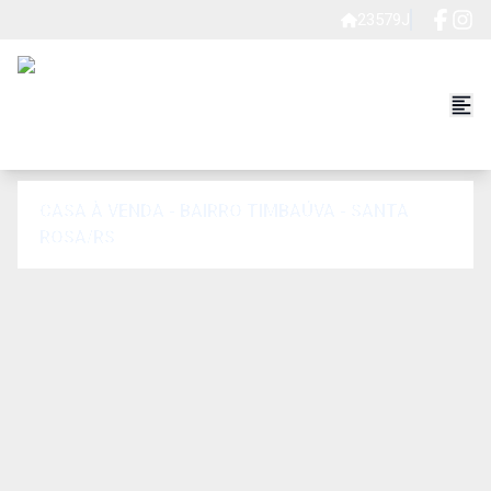
23579J
CASA À VENDA - BAIRRO TIMBAÚVA - SANTA
ROSA/RS