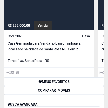
R$ 299.000,00
Venda
R$ 
Cód:
2061
Casa
Cód
Casa Geminada para Venda no bairro Timbaúva,
Casa
localizado na cidade de Santa Rosa RS. Com 2
cidade d
dormitórios, possui 1 sala, 1 cozinha, 1 banheiro, 1
dorm
Timbaúva, Santa Rosa - RS
Tim
2
1
1
2
MEUS FAVORITOS
COMPARAR IMÓVEIS
BUSCA AVANÇADA