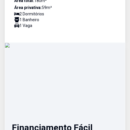
Área total:
180
m²
Área privativa:
59
m²
2
Dormitório
s
1
Banheiro
1
Vaga
Financiamento Fácil