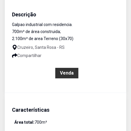
Galpão Industrial
Venda
Cód:
3056
Descrição
Galpao industrial com residencia.
700m² de área construida;
2.100m² de area Terreno (30x70)
Cruzeiro, Santa Rosa - RS
Compartilhar
R$ 1.650.000,00
Venda
Características
Área total:
700
m²