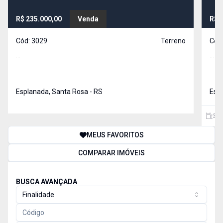
R$ 235.000,00
Venda
R$ 
Cód:
3029
Terreno
Cód
...
...
Esplanada, Santa Rosa - RS
Espl
390
MEUS FAVORITOS
COMPARAR IMÓVEIS
BUSCA AVANÇADA
Finalidade