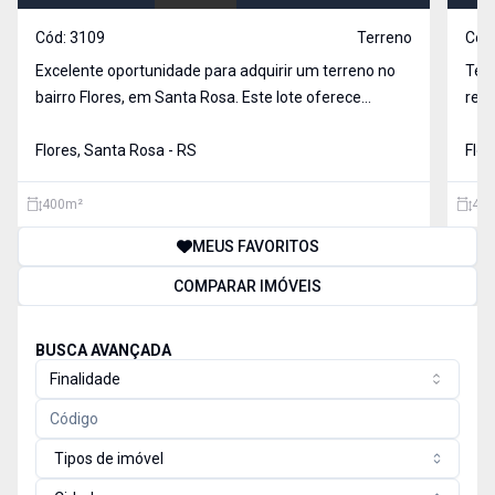
Cód:
3109
Terreno
Cód
Excelente oportunidade para adquirir um terreno no
Terr
bairro Flores, em Santa Rosa. Este lote oferece
resi
espaço ideal para a construção do seu projeto d
loca
Flores, Santa Rosa - RS
sonh
Flor
400
m²
406
MEUS FAVORITOS
COMPARAR IMÓVEIS
BUSCA AVANÇADA
Finalidade
Tipos de imóvel