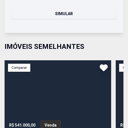
SIMULAR
IMÓVEIS SEMELHANTES
Comparar
Co
R$ 541.000,00
Venda
R$ 