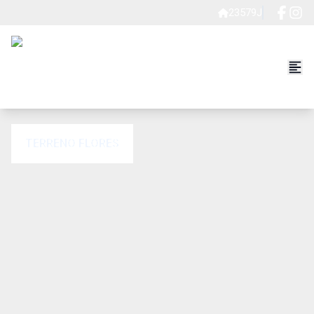
23579J
TERRENO FLORES