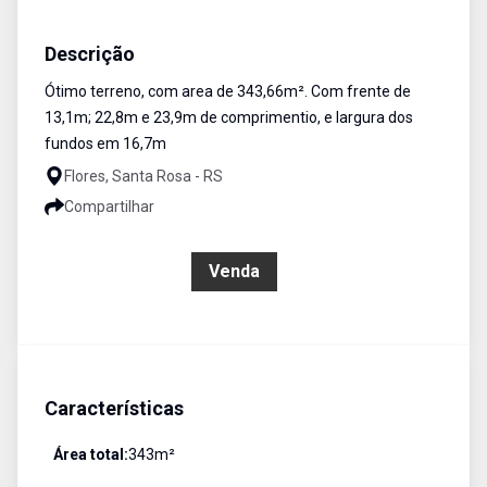
Terreno
Venda
Cód:
3227
Descrição
Ótimo terreno, com area de 343,66m². Com frente de
13,1m; 22,8m e 23,9m de comprimentio, e largura dos
fundos em 16,7m
Flores, Santa Rosa - RS
Compartilhar
R$ 390.000,00
Venda
Características
Área total:
343
m²