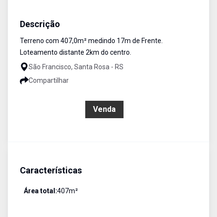
Terreno
Venda
Cód:
3269
Descrição
Terreno com 407,0m² medindo 17m de Frente.
Loteamento distante 2km do centro.
São Francisco, Santa Rosa - RS
Compartilhar
R$ 138.000,00
Venda
Características
Área total:
407
m²