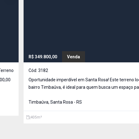
R$ 349.800,00
Venda
Terreno
Cód:
3182
Oportunidade imperdível em Santa Rosa! Este terreno localizado no
bairro Timbaúva, é ideal para quem busca um espaço par
o lar dos sonhos
Timbaúva, Santa Rosa - RS
405
m²