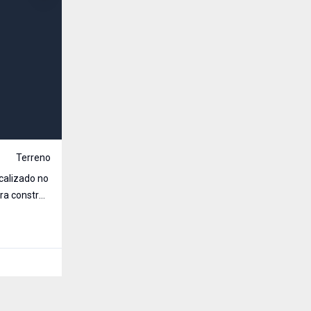
R$ 375.000,00
Venda
Terreno
Cód:
2870
...
a construir
Timbaúva, Santa Rosa - RS
405
m²