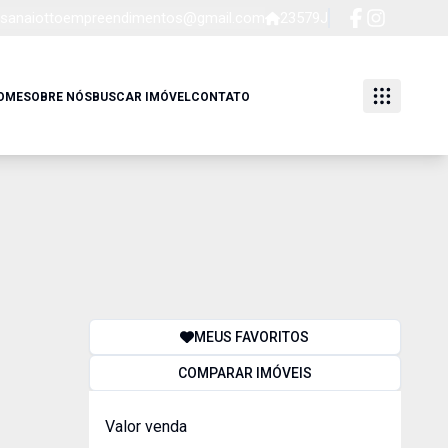
sanaiottoempreendimentos@gmail.com
23579J
OME
SOBRE NÓS
BUSCAR IMÓVEL
CONTATO
MEUS FAVORITOS
COMPARAR IMÓVEIS
Valor venda