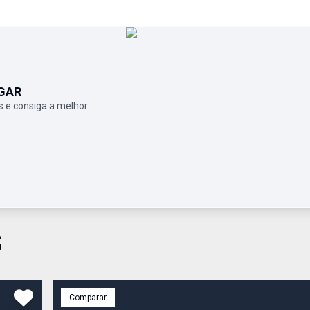
GAR
 e consiga a melhor
S
Comparar