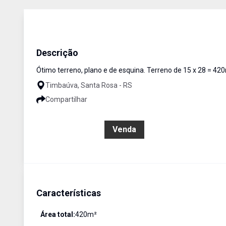
Terreno
Venda
Cód:
3278
Descrição
Ótimo terreno, plano e de esquina. Terreno de 15 x 28 = 42
Timbaúva, Santa Rosa - RS
Compartilhar
R$ 298.000,00
Venda
Características
Área total:
420
m²