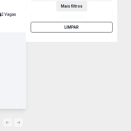
Mais filtros
2
Vaga
s
PESQUISAR
LIMPAR
Previous slide
Next slide