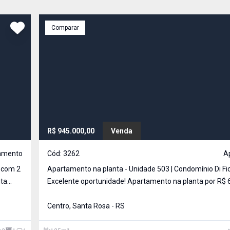
Comparar
R$ 945.000,00
Venda
amento
Cód:
3262
A
a com 2
Apartamento na planta - Unidade 503 | Condomínio Di Fio
nta
Excelente oportunidade! Apartamento na planta por R$ 
unidade 503, com posição solar privilegiada. Localizad
das áreas mais nobres da cidade, próximo à Havan, Stoc
Centro, Santa Rosa - RS
acad