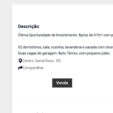
Apartamento
Venda
Cód:
3112
Descrição
Ótima Oportunidade de Investimento: Aptos de 67m² com pr
02 dormitórios, sala, cozinha, lavanderia e sacada com chur
Duas vagas de garagem. Apto Térreo, com pequeno pátio.
Centro, Santa Rosa - RS
Compartilhar
R$ 355.000,00
Venda