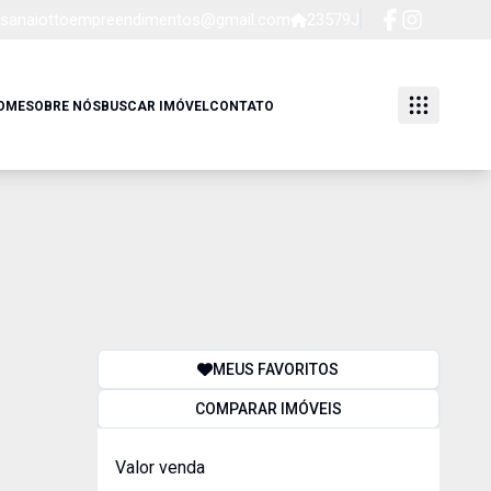
sanaiottoempreendimentos@gmail.com
23579J
OME
SOBRE NÓS
BUSCAR IMÓVEL
CONTATO
MEUS FAVORITOS
COMPARAR IMÓVEIS
Valor venda