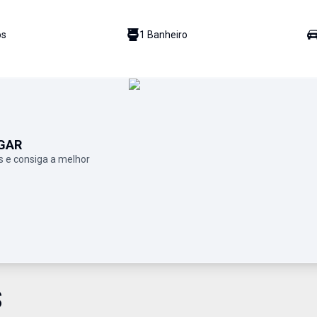
o
s
1
Banheiro
GAR
 e consiga a melhor
S