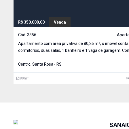
R$ 350.000,00
Venda
Cód:
3356
Apart
Apartamento com área privativa de 80,26 m², o imóvel cont
dormitórios, duas salas, 1 banheiro e 1 vaga de garagem. Co
com cozinha sob medida. Apartamento financiável
Centro, Santa Rosa - RS
80
m²
SANAI