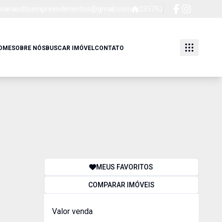
sanaiottoempreendimentos@gmail.com
23579J
OME
SOBRE NÓS
BUSCAR IMÓVEL
CONTATO
MEUS FAVORITOS
COMPARAR IMÓVEIS
Valor venda