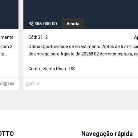
R$ 355.000,00
Venda
amento
Cód:
3112
A
a com 2
Ótima Oportunidade de Investimento: Aptos de 67m² co
nta
de entrega para Agosto de 2026!! 02 dormitórios, sala, cozinha,
lavanderia e sacada com churrasqueira. Duas vagas de 
Apto Térreo, com pequeno pátio.
Centro, Santa Rosa - RS
2
1
1
67
m²
OTTO
Navegação rápida