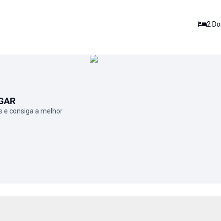
2
Dor
GAR
 e consiga a melhor