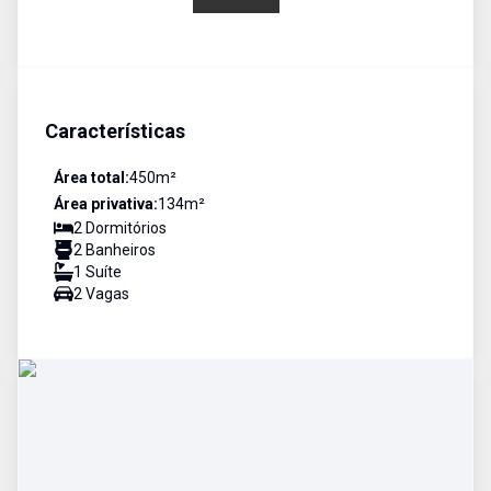
Características
Área total:
450
m²
Área privativa:
134
m²
2
Dormitório
s
2
Banheiro
s
1
Suíte
2
Vaga
s