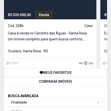
R$ 530.000,00
Venda
R$ 
Cód:
3286
Casa
Cód
Casa à venda no Caminho das Águas - Santa Rosa
Exce
Um imóvel completo para quem busca conforto,
no b
segurança e economia! 113 m² de área construída
total do terr
em um terreno de 200 m² 2 Dormitórios 2 Banheiros
Cruzeiro, Santa Rosa - RS
m², 
Cruz
Sala de estar Lavanderia Cozinha planejad
vaga
113
m²
2
2
1
43
MEUS FAVORITOS
COMPARAR IMÓVEIS
BUSCA AVANÇADA
Finalidade