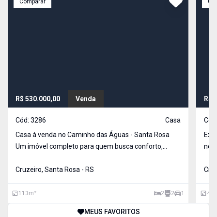
Comparar
Co
R$ 530.000,00
Venda
R$ 
Cód:
3286
Casa
Cód
Casa à venda no Caminho das Águas - Santa Rosa
Exce
Um imóvel completo para quem busca conforto,
no b
segurança e economia! 113 m² de área construída
total do terr
em um terreno de 200 m² 2 Dormitórios 2 Banheiros
Cruzeiro, Santa Rosa - RS
m², 
Cruz
Sala de estar Lavanderia Cozinha planejad
vaga
113
m²
2
2
1
43
MEUS FAVORITOS