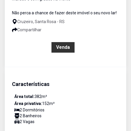
Não perca a chance de fazer deste imóvel o seu novo lar!
Cruzeiro, Santa Rosa - RS
Compartilhar
R$ 600.000,00
Venda
Características
Área total:
382
m²
Área privativa:
152
m²
2
Dormitório
s
2
Banheiro
s
2
Vaga
s