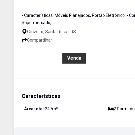
- Características: Móveis Planejados, Portão Eletrônico, - 
Supermercado,
Cruzeiro, Santa Rosa - RS
Compartilhar
R$ 380.000,00
Venda
Características
Área total:
247
m²
2
Dormitór