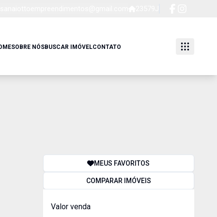
sanaiottoempreendimentos@gmail.com
23579J
OME
SOBRE NÓS
BUSCAR IMÓVEL
CONTATO
MEUS FAVORITOS
COMPARAR IMÓVEIS
Valor venda