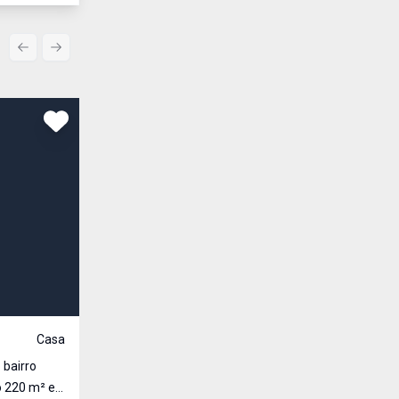
Previous slide
Next slide
Comparar
R$ 600.000,00
Venda
Casa
Cód:
3275
 bairro
Excelente oportunidade para adquirir uma casa no B
e
em Santa Rosa. Com uma localização privilegiada, esta casa é