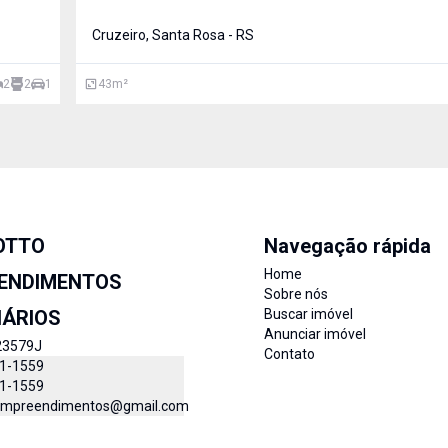
uma área privativa de 43 m², essa casa conta com 2 dorm
banheiro e 1 vaga de garagem. Ideal para quem busca c
Cruzeiro, Santa Rosa - RS
2
2
1
43
m²
OTTO
Navegação rápida
Home
ENDIMENTOS
Sobre nós
IÁRIOS
Buscar imóvel
Anunciar imóvel
23579J
Contato
11-1559
11-1559
empreendimentos@gmail.com