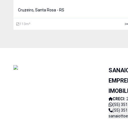
m² de área construída em um terreno de 200 m² 2 Dormitórios 2
Cruzeiro, Santa Rosa - RS
Banheiros Sala de estar Lavanderia Cozinha planejad
113
m²
SANAI
EMPRE
IMOBIL
CRECI:
(55) 35
(55) 35
sanaiotto