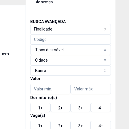
de serviço
BUSCA AVANÇADA
Finalidade
Tipos de imóvel
 quem
Cidade
Bairro
Valor
Dormitório(s)
1
+
2
+
3
+
4
+
Vaga(s)
1
+
2
+
3
+
4
+