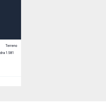
R$ 150.000,00
Venda
Terreno
Cód:
2841
Terreno no Bairro Central / Financiável Lote urbano número 06 da
quadra 1.581 465,44m2
Central, Santa Rosa - RS
465
m²