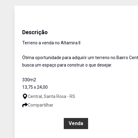
Terreno
Venda
Cód:
3249
Descrição
Terreno a venda no Altamira II
Ótima oportunidade para adquirir um terreno no Bairro Cent
busca um espaço para construir o que desejar.
330m2
13,75 x 24,00
Central, Santa Rosa - RS
Compartilhar
R$ 212.000,00
Venda