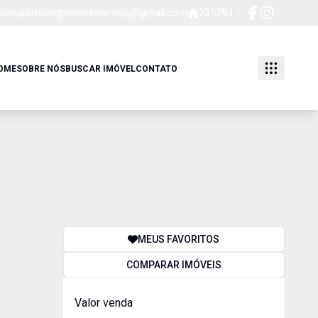
sanaiottoempreendimentos@gmail.com
23579J
OME
SOBRE NÓS
BUSCAR IMÓVEL
CONTATO
MEUS FAVORITOS
COMPARAR IMÓVEIS
Valor venda