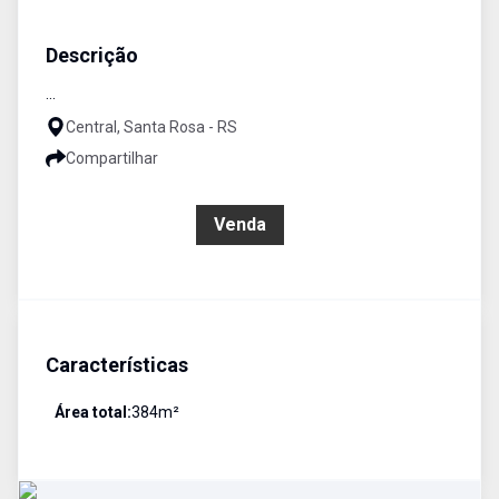
Terreno
Venda
Cód:
3189
Descrição
...
Central, Santa Rosa - RS
Compartilhar
R$ 170.000,00
Venda
Características
Área total:
384
m²