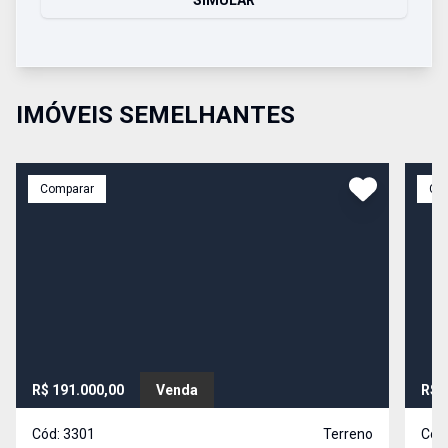
SIMULAR
IMÓVEIS SEMELHANTES
Comparar
Co
R$ 191.000,00
Venda
R$ 
Cód:
3301
Terreno
Cód