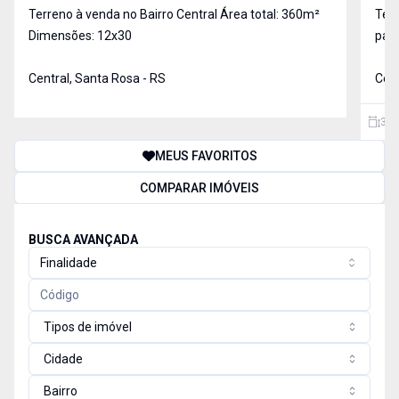
Terreno à venda no Bairro Central Área total: 360m²
Terren
Dimensões: 12x30
para
Rosa
Central, Santa Rosa - RS
para
Cent
330
MEUS FAVORITOS
COMPARAR IMÓVEIS
BUSCA AVANÇADA
Finalidade
Tipos de imóvel
Cidade
Bairro