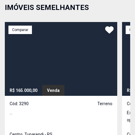
IMÓVEIS SEMELHANTES
Comparar
Co
R$ 165.000,00
Venda
R$ 
Cód:
3290
Terreno
Cód
...
Exce
opor
em u
Centro, Tuparendi - RS
Cent