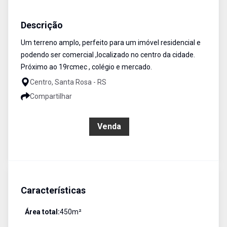
Terreno
Venda
Cód:
3063
Descrição
Um terreno amplo, perfeito para um imóvel residencial e
podendo ser comercial ,localizado no centro da cidade.
Próximo ao 19rcmec , colégio e mercado.
Centro, Santa Rosa - RS
Compartilhar
R$ 583.000,00
Venda
Características
Área total:
450
m²