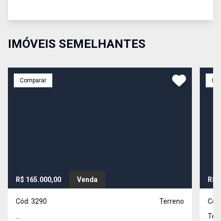
IMÓVEIS SEMELHANTES
Comparar
Co
R$ 165.000,00
Venda
R$ 
Cód:
3290
Terreno
Cód
...
Terr