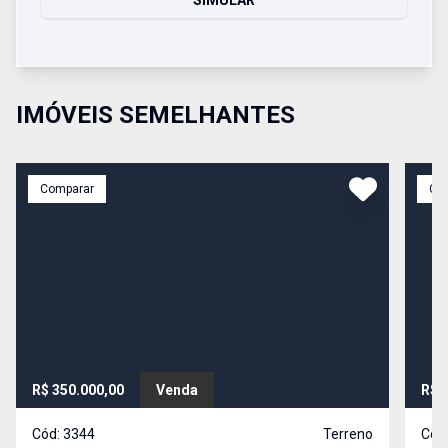
SIMULAR
IMÓVEIS SEMELHANTES
Comparar
Co
R$ 350.000,00
Venda
R$ 
Cód:
3344
Terreno
Cód