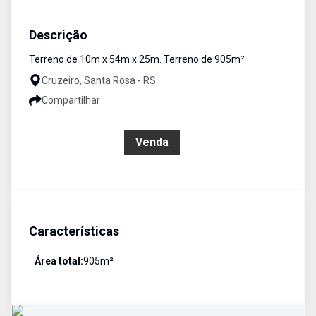
Terreno
Venda
Cód:
3074
Descrição
Terreno de 10m x 54m x 25m. Terreno de 905m²
Cruzeiro, Santa Rosa - RS
Compartilhar
R$ 430.000,00
Venda
Características
Área total:
905
m²