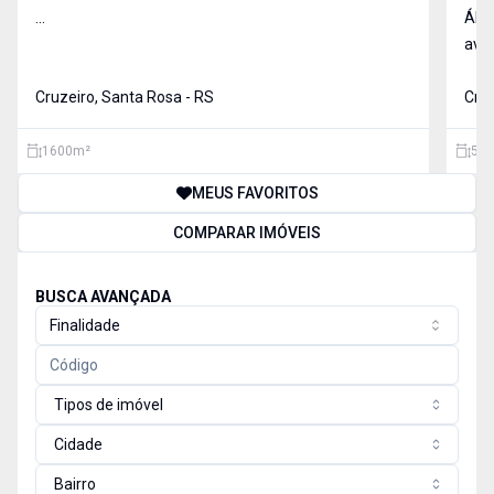
...
ÁRE
aven
Cruzeiro, Santa Rosa - RS
Cruz
1600
m²
549
MEUS FAVORITOS
COMPARAR IMÓVEIS
BUSCA AVANÇADA
Finalidade
Tipos de imóvel
Cidade
Bairro