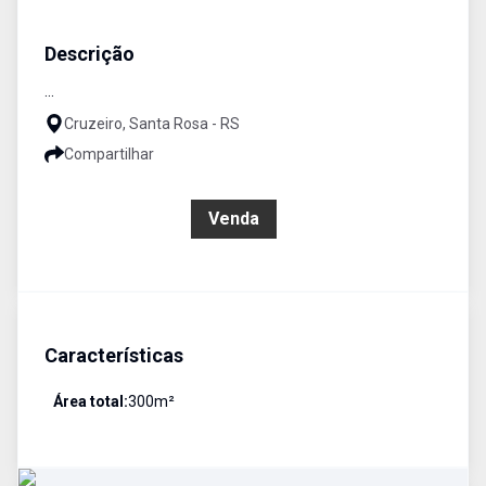
Terreno
Venda
Cód:
3263
Descrição
...
Cruzeiro, Santa Rosa - RS
Compartilhar
R$ 270.000,00
Venda
Características
Área total:
300
m²