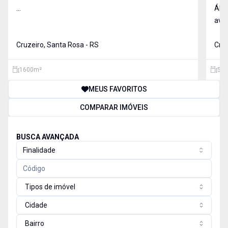
...
ÁRE
aven
Cruzeiro, Santa Rosa - RS
Cruz
1600
m²
549
MEUS FAVORITOS
COMPARAR IMÓVEIS
BUSCA AVANÇADA
Finalidade
Tipos de imóvel
Cidade
Bairro