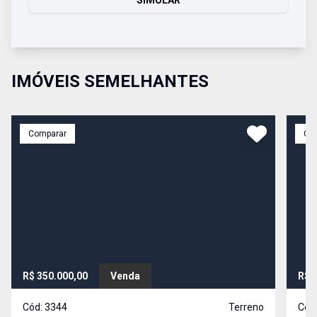
SIMULAR
IMÓVEIS SEMELHANTES
Comparar
Co
R$ 350.000,00
Venda
R$ 
Cód:
3344
Terreno
Cód